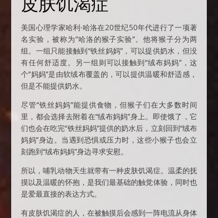
皮肤饥渴症
美国心理学家哈利·哈洛在20世纪50年代进行了一项著
名实验，被称为”哈洛的猴子实验”。他将猴子分为两
组。一组只能接触到“铁丝妈妈”，可以提供奶水，但没
有任何舒适度。另一组则可以接触到“绒布妈妈”，这
个”妈妈”是由软绒布覆盖的，可以提供温暖和舒适感，
但是不能提供奶水。
尽管“铁丝妈妈”能提供食物，但猴子们在大多数时间
里，都会选择去附着在“绒布妈妈”身上。即使饿了，它
们也会在吃完“铁丝妈妈”提供的奶水后，立刻回到“绒布
妈妈”身边。当遇到恐惧或压力时，这些小猴子也会立
刻跑到“绒布妈妈”身边寻求安慰。
所以，哺乳动物天生就带有一种皮肤饥渴症。温柔的抚
摸以及温暖的怀抱，是我们最基础的触觉体验，同时也
是爱最直接的表达方式。
有皮肤饥渴症的人，在被触摸后会感到一阵电流从身体