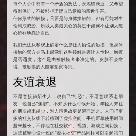
每个人心中都有一个矛盾的想法，既渴望亲近，又希望
得到保护，不被那些违背自己意愿的亲近伤害。
任何形式的触摸，只要是与身体接触的，都有可能对生
命构成威胁。所以人类最关心的莫过于如何不让别人随
心所欲地靠近自己。
我们无法从客观上确定什么是让人愉悦的触摸，但身体
接触的双方会马上感觉到这种接触是否让人愉悦。触摸
是否适度，这个是由被触摸者来决定的。皮肤不会撒
谎。被触摸的人能够觉察得到。
友谊衰退
不愿意接触陌生人，说自己“社恐”，不愿意联系老朋
友，说自己“焦虑”。不知从什么时候开始，年轻人来往
的朋友越来越少，对人情世故更是避而远之。人们把更
多的社交从线下转移到了虚拟空间，手机屏幕使用时间
越来越长，不停地在社交软件、视频、游戏之间切换，
这些被精心设计过的“虚拟社交”产品同样可以引起我们