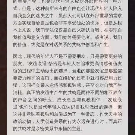
的重要产物，也是现代年轻人应对外部世界的一种方
式，但是，这种前所未有的自由也会让现代年轻人陷入
自我意义的迷失之中，虽然人们可以在外部世界的需求
方面实现自给自足也会非常享受独处的快乐，但是从根
本上来说，我们无法仅仅靠自己来确认自我，在实现自
我价值和意义方面，我们始终需要他者。或者说，我们
的价值，终究是在对话关系的共鸣中创造和产生。
因此，现代的年轻人不是不需要朋友，只是需要更好的
朋友。“友谊衰退”恰恰是年轻人在追求更高情感价值友
谊的过程中主动做出的选择，衰退的那些友谊是那些需
要费力维护的友谊，而在维护的过程中就很容易用力过
猛，这同样会带来怠倦感和孤独感，甚至会对自我产生
消耗。真正的友谊中产生的共鸣是两种不同的相互独立
的声音之间的呼应。成长总是与孤独相伴，“友谊衰
退”也许只是当代年轻人在认识自我时做出的选择，但
这并非意味着孤独和怠倦成为了一种常态，作为天生的
政治动物，人类创造关系的行为永远在进行时，而真正
的共鸣才是亲密关系中永恒的主题。