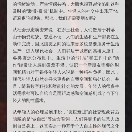
的情绪波动，产生情感共鸣，大脑也很容易沦陷到这种
及时的“刺激-反馈”机制中。年轻人的社交中出现了“友
谊衰退”的现象。那么，我们还需要朋友吗?
从社会形态演变来说，在乡土社会，人们散居于村落，
由于物资短缺、交通不便，人们的生活和生产都要在互
助中完成，因此朋友之间的往来更多也是要服务于生活
生产。进入现代社会，人们群居于城市的高楼大厦中，
各类资源分布集中。生活中的“群居”和工作中的“协
作”经常让人感到疲惫不堪，认识一个新朋友需要的时
间和精力对于很多年轻人来说是一种精神负担，因此，
现代年轻人自然会寻求更多的自我空间和独处机会。并
且，随着数字科技和智能社会的发展，年轻人的很多生
活需求都可以自给自足而距离感和空间感则成了当下年
轻人的刚性需求。
从年轻人的心理发展来说，“友谊衰退”的社交现象背后
隐藏的是“做自己”等生命誓词，人们将更多的注意力放
到自己身上，这其实是一种基于个人自主性的现代文化