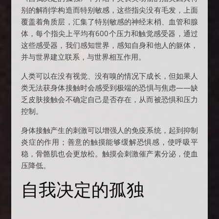
别的解削学构造而特别敏感，这些指尖没有毛发，上面
覆盖着角质层，汇集了特别敏感的神经末梢、血管和腺
体，每个指尖上平均有600个压力和触觉感受器，通过
这些感受器，我们感知世界，感知自身和他人的躯体，
并与世界建立联系，与世界相互作用。
人类可以在没有视觉、没有嗅的情况下成长，但如果人
类无法获身体接触时会感受到极端的恐惧与焦虑——缺
乏皮肤接触会不确定自己是否存在，从而被恐惧和压力
控制。
身体接触产生的刺激可以增强人的免疫系统，起到抑制
炎症的作用；善意的触摸能够缓解恐惧感，使呼吸平
稳，骨骼肌也会更放松。触摸会刺激催产素分泌，使血
压降低。
自我决定的孤独