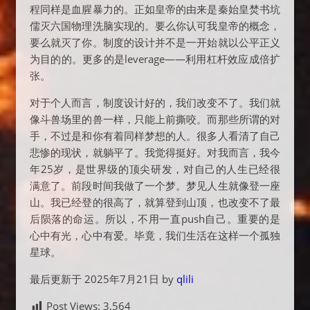
程同样是血腥暴力的。正如皇帝的由来是秦始皇焚书坑
儒灭六国物理洗脑实现的。要么你认可我皇帝的概念，
要么就灭了你。制度的设计并不是一开始就以公平正义
为目的的。更多的是leverage——利用杠杆效应成倍扩
张。
对于个人而言，制度设计好的，我们改变不了。我们就
像斗兽场里的兽一样，只能上前撕咬。而那些所谓的对
手，不过是和你有着同样梦想的人。很多人看清了自己
悲惨的现状，就躺平了。我觉得挺好。对我而言，我今
年25岁，是世界级的顶尖研发，对自己的人生已经很
满意了。前段时间我做了一个梦。梦见人生就像登一座
山。我已经登的很高了，就算登到山顶，也改变不了最
后陨落的命运。所以，不用一直push自己。重要的是
心中有光，心中有爱。毕竟，我们生活在这样一个孤独
星球。
最后更新于 2025年7月21日 by
qlili
Post Views:
3,564