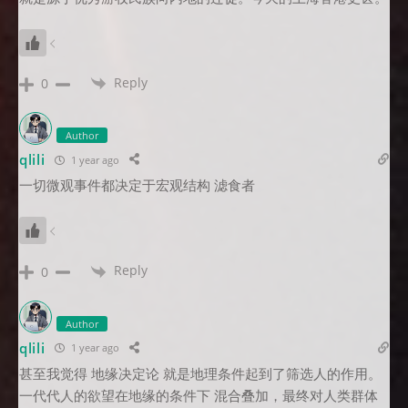
Reply
0
Author
qlili
1 year ago
一切微观事件都决定于宏观结构 滤食者
Reply
0
Author
qlili
1 year ago
甚至我觉得 地缘决定论 就是地理条件起到了筛选人的作用。
一代代人的欲望在地缘的条件下 混合叠加，最终对人类群体