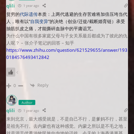
qlili
1 year ago
贫穷的
代际遗传
本质：上两代逃避的生存苦难将加倍压垮当代
人，唯有以“
自我变异
”的决绝（创业/迁徙/截断婚育链）承受
抽筋扒皮之痛，才能撕碎血脉中的平庸诅咒。
为什么中国有很多家庭父母与子女关系最后都成为了彼此的仇
人呢？ – 张介子笔记的回答 – 知乎
https://www.zhihu.com/question/621529655/answer/193
0184576493412842
Reply
0
Author
qlili
1 year ago
来到北京，最大感受就是，不是自己不行，是爹妈不行，甚至
是祖先不行。去内蒙也有这种感觉。内蒙之所以是不毛之地，
就是源于优秀游牧民族向内地的迁徙。今天的上海香港更甚。