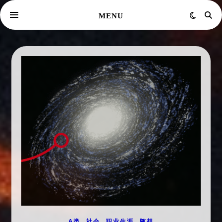
MENU
,
,
,
A类
社会
职业生涯
随想