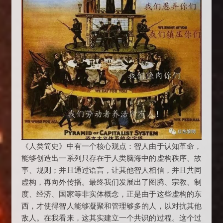
《人类简史》中有一个核心观点：智人由于认知革命，
能够创造出一系列只存在于人类脑海中的虚构秩序、故
事、规则；并且通过语言，让其他智人相信，并且共同
虚构，再向外传播。最终我们发展出了图腾、宗教、制
度、经济、国家等非实体概念，正是由于这些虚构的东
西，才使得智人能够凝聚和管理够多的人，以对抗其他
敌人。在我看来，这其实建立一个共识的过程。这个过