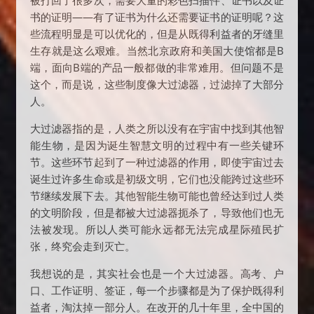
被打回了很多次，需要大量的彩色扫描件、证书以及证
书的证明——有了证书为什么还需要证书的证明呢？这
些流程明显是可以优化的，但是从既得利益者的牙缝里
生存就是这么艰难。当然北京政府和美国大使馆都是B
端，面向B端的产品一般都做的非常难用。但问题不是
这个，而是说，这些制度像大过滤器，过滤掉了大部分
人。
大过滤器指的是，人类之所以没有在宇宙中找到其他智
能生物，是因为诞生智慧文明的过程中有一些关键环
节。这些环节起到了一种过滤器的作用，即使宇宙过去
诞生过许多生命或是初级文明，它们也没能跨过这些环
节继续发展下去。其他智能生物可能也曾经达到过人类
的文明阶段，但是都被大过滤器扼杀了，导致他们也无
法被发现。所以人类可能永远都无法完成星际殖民扩
张，终究会走到灭亡。
我想说的是，其实社会也是一个大过滤器。高考、户
口、工作证明、签证，每一个步骤都是为了保护既得利
益者，淘汰掉一部分人。在改开的几十年里，全中国的