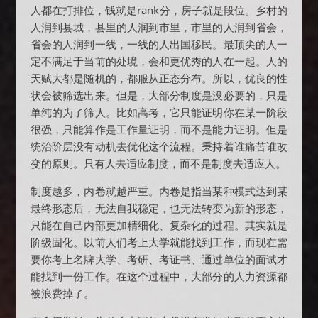
人都在打排位，钱就是rank分，房子就是段位。乡村的
人润到县城，县里的人润到市里，市里的人润到省会，
省会的人润到一线，一线的人出国移民。最顶尖的人一
定不满足于当前的处境，会和更优秀的人在一起。人的
天赋大都是随机的，都服从正态分布。所以，优良的性
状会被筛选出来。但是，大部分制度是没必要的，只是
单纯的为了筛人。比如高考，它只能证明你在某一阶段
很强，只能算作是工作量证明，而不是能力证明。但是
统治阶层没有动机去优化这个流程。秉持着谁痛苦谁改
变的原则。只有人去适应制度，而不是制度去适应人。
制度越多，内卷就越严重。内卷是指当某种模式达到某
最终形态后，无法自我稳定，也无法转变为新的形态，
只能在自己内部更加精细化、复杂化的过程。其实就是
阶级固化。以前人们考上大学就能找到工作，而现在需
要你考上名牌大学、考研、考证书、通过单位的面试才
能找到一份工作。在这个过程中，大部分的人力资源都
被浪费掉了。