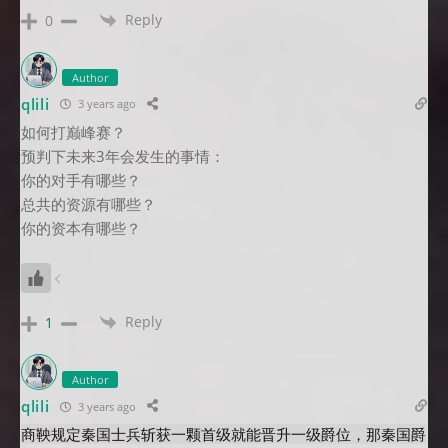
Reply
0
Author
qlili
3 years ago
如何打巅峰赛？
预判下未来3年会发生的事情：
你的对手有哪些？
总共的资源有哪些？
你的资本有哪些？
Reply
1
Author
qlili
3 years ago
商鞅规定秦国士兵斩获一颗首级就能晋升一级爵位，那秦国爵