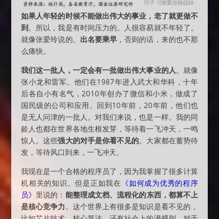
如果人年轻的时候不能做出伟大的事业，老了就更做不
到
。所以，我是有时间压力的。人很容易就不年轻了。
就像张爱玲说的。
出名要乘早
，否则的话，来的也不那
么痛快。
我们这一批人，一定会有一批做出伟大事业的人
。就像
张小龙和雷军。他们在1987年进入武大和华科，十年
后各自小有名气，2010年创办了微信和小米，做成了
国民级的公司和应用。回到10年前，20年前，他们也
是无人问津的一批人。对我们来说，也是一样。我的同
龄人也都在世界各地生根发芽，等待着一飞冲天，一鸣
惊人。这些
强大的对手是你看不见的
。大家都在蓄势待
发，等待风口到来，一飞冲天。
我现在是一个合格的程序员了，因为我掌握了很多计算
机相关的知识。但是正如我在
《如何成为优秀的程序
员》
里说的：
能整理成文档、流程化的东西，都算不上
是核心竞争力
。这个世界上有很多是知识是看不见的，
比如芯片技术、核心算法，还有社会上的潜规则。对于