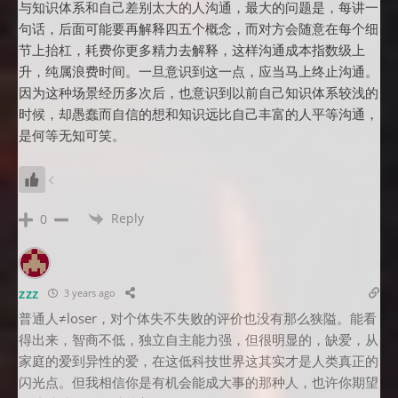
与知识体系和自己差别太大的人沟通，最大的问题是，每讲一
句话，后面可能要再解释四五个概念，而对方会随意在每个细
节上抬杠，耗费你更多精力去解释，这样沟通成本指数级上
升，纯属浪费时间。一旦意识到这一点，应当马上终止沟通。
因为这种场景经历多次后，也意识到以前自己知识体系较浅的
时候，却愚蠢而自信的想和知识远比自己丰富的人平等沟通，
是何等无知可笑。
Reply
0
zzz
3 years ago
普通人≠loser，对个体失不失败的评价也没有那么狭隘。能看
得出来，智商不低，独立自主能力强，但很明显的，缺爱，从
家庭的爱到异性的爱，在这低科技世界这其实才是人类真正的
闪光点。但我相信你是有机会能成大事的那种人，也许你期望