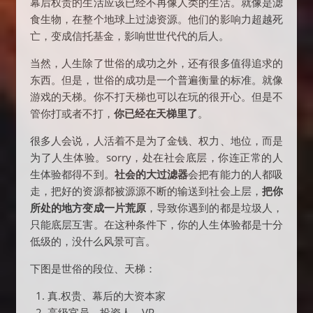
幕后权贵的生活应该已经不再像人类的生活。就像是滤
食生物，在整个地球上过滤资源。他们的影响力超越死
亡，变成信托基金，影响世世代代的后人。
当然，人生除了世俗的成功之外，还有很多值得追求的
东西。但是，世俗的成功是一个普遍衡量的标准。就像
游戏的天梯。你不打天梯也可以在玩的很开心。但是不
管你打或者不打，
你已经在天梯里了
。
很多人会说，人活着不是为了金钱、权力、地位，而是
为了人生体验。sorry，处在社会底层，你连正常的人
生体验都得不到。
社会的大过滤器
会把有能力的人都吸
走，把好的资源都被源源不断的输送到社会上层，
把你
所处的地方变成一片荒原
，导致你遇到的都是垃圾人，
只能底层互害。在这种条件下，你的人生体验都是十分
低级的，没什么风景可言。
下图是世俗的段位、天梯：
真.权贵、幕后的大资本家
高级官员、投资人、VP