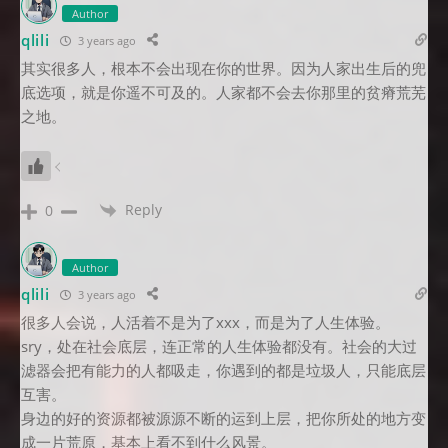
Author
qlili
3 years ago
其实很多人，根本不会出现在你的世界。因为人家出生后的兜
底选项，就是你遥不可及的。人家都不会去你那里的贫瘠荒芜
之地。
Reply
0
Author
qlili
3 years ago
很多人会说，人活着不是为了xxx，而是为了人生体验。
sry，处在社会底层，连正常的人生体验都没有。社会的大过
滤器会把有能力的人都吸走，你遇到的都是垃圾人，只能底层
互害。
身边的好的资源都被源源不断的运到上层，把你所处的地方变
成一片荒原，基本上看不到什么风景。