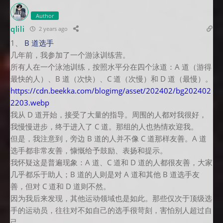
Author
qlili
2 years ago
1、
B 道选手
几年前，我参加了一个游泳训练营。
所有人在一个泳池训练，按照水平分在四个泳道：A 道（游得
最快的人）、B 道（次快）、C 道（次慢）和 D 道（最慢）。
https://cdn.beekka.com/blogimg/asset/202402/bg202402
2203.webp
我从 D 道开始，接受了大量的指导。周围的人都对我很好，
我慢慢进步，终于进入了 C 道。那组的人也热情欢迎我。
但是，我注意到，旁边 B 道的人并不像 C 道那样友善。A 道
选手都非常友善，慷慨给予鼓励、表扬和提示。
我怀疑这是普遍现象：A 道、C 道和 D 道的人都很友善，大家
几乎都乐于助人；B 道的人则是对 A 道和其他 B 道选手友
善，但对 C 道和 D 道则不然。
因为我后来发现，其他运动领域也是如此。那些仅次于顶级选
手的运动员，往往对不如自己的选手很苛刻，害怕别人超过自
己。