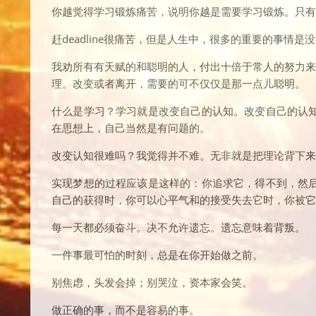
你越觉得学习锻炼痛苦，说明你越是需要学习锻炼。只有
赶deadline很痛苦，但是人生中，很多的重要的事情是没有d
我劝所有有天赋的和聪明的人，付出十倍于常人的努力来
理。改变或者离开，需要的可不仅仅是那一点儿聪明。
什么是学习？学习就是改变自己的认知。改变自己的认
在思想上，自己当然是有问题的。
改变认知很难吗？我觉得并不难。无非就是把理论背下来
实现梦想的过程应该是这样的：你追求它，得不到，然
自己的获得时，你可以心平气和的接受失去它时，你被它
每一天都必须奋斗。决不允许遗忘。遗忘意味着背叛。
一件事最可怕的时刻，总是在你开始做之前。
别焦虑，头发会掉；别哭泣，资本家会笑。
做正确的事，而不是容易的事。