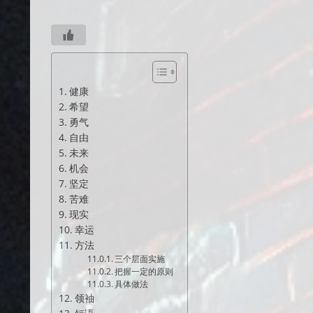
健康
希望
勇气
自由
未来
机会
坚定
苦难
现实
幸运
方法
三个层面实施
把握一定的原则
具体做法
领袖