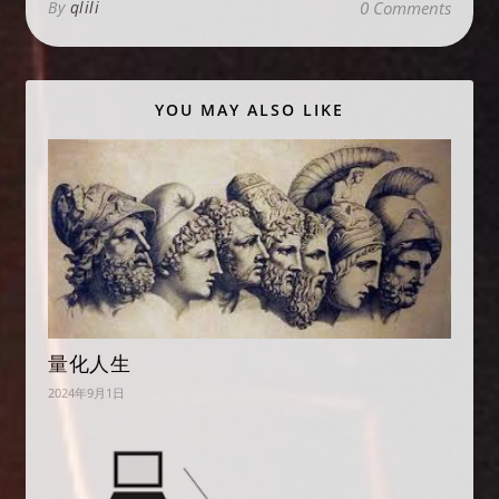
By
qlili
0 Comments
YOU MAY ALSO LIKE
量化人生
2024年9月1日