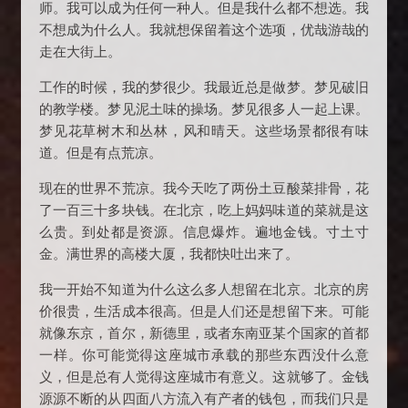
师。我可以成为任何一种人。但是我什么都不想选。我
不想成为什么人。我就想保留着这个选项，优哉游哉的
走在大街上。
工作的时候，我的梦很少。我最近总是做梦。梦见破旧
的教学楼。梦见泥土味的操场。梦见很多人一起上课。
梦见花草树木和丛林，风和晴天。这些场景都很有味
道。但是有点荒凉。
现在的世界不荒凉。我今天吃了两份土豆酸菜排骨，花
了一百三十多块钱。在北京，吃上妈妈味道的菜就是这
么贵。到处都是资源。信息爆炸。遍地金钱。寸土寸
金。满世界的高楼大厦，我都快吐出来了。
我一开始不知道为什么这么多人想留在北京。北京的房
价很贵，生活成本很高。但是人们还是想留下来。可能
就像东京，首尔，新德里，或者东南亚某个国家的首都
一样。你可能觉得这座城市承载的那些东西没什么意
义，但是总有人觉得这座城市有意义。这就够了。金钱
源源不断的从四面八方流入有产者的钱包，而我们只是