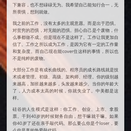
下兼容，也不想碌碌无为。我希望自己能知行合一，无
所畏惧，想到就做。
我之前的工作，没有太多的主观意愿。而是出于恐惧。
对贫穷的恐惧，对无能的恐惧。担心自己是个废物，什
么事都做不成。但是现在不是这样了。工作让我更加自
信了。工作之所以成为工作，是因为它有一定的工作量
和复杂度。而自己现在能cover住这样的事情，所以也
不是纯粹的废物。
大部分工作是有成长曲线的。程序员的成长路线就是技
术或者管理。初级、高级、架构师、经理。你的级别越
来越高，加班越来越多，头发越来越少。当你的年龄大
了，人力成本太高的时候，你就失业了。中美都是这
样。
硅谷的人生模式是这样：你工作、创业、上市、拿股
票。干到40岁的时候财务自由，想干嘛就干嘛。如果
你40岁了还在亲手敲代码。那么要么你是个loser，要
么你是真的热爱敲代码。