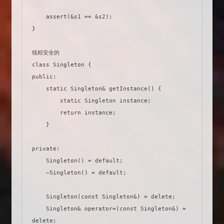
    assert(&s1 == &s2);

}

线程安全的

class Singleton {

public:

    static Singleton& getInstance() {

        static Singleton instance;

        return instance;

    }

private:

    Singleton() = default;

    ~Singleton() = default;

    Singleton(const Singleton&) = delete;

    Singleton& operator=(const Singleton&) = 
delete;
