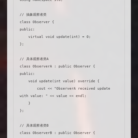
// 抽象观察者类

class Observer {

public:

    virtual void update(int) = 0;

};

// 具体观察者类A

class ObserverA : public Observer {

public:

    void update(int value) override {

        cout << "ObserverA received update 
with value: " << value << endl;

    }

};

// 具体观察者类B

class ObserverB : public Observer {
