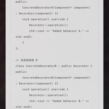
public:

    ConcreteDecoratorA(Component* component) 
: Decorator(component) {}

    void operation() override {

        Decorator::operation();

        std::cout << "Added behavior A." << 
std::endl;

    }

};

// 具体装饰器 B

class ConcreteDecoratorB : public Decorator {

public:

    ConcreteDecoratorB(Component* component) 
: Decorator(component) {}

    void operation() override {

        Decorator::operation();

        std::cout << "Added behavior B." << 
std::endl;
