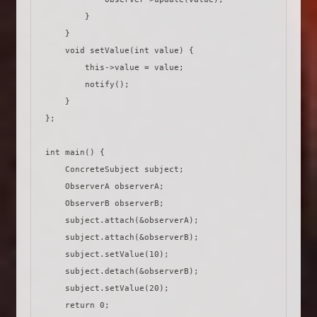
        }

    }

    void setValue(int value) {

        this->value = value;

        notify();

    }

};

int main() {

    ConcreteSubject subject;

    ObserverA observerA;

    ObserverB observerB;

    subject.attach(&observerA);

    subject.attach(&observerB);

    subject.setValue(10);

    subject.detach(&observerB);

    subject.setValue(20);

    return 0;
