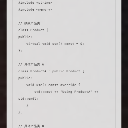
#include <string>

#include <memory>

// 抽象产品类

class Product {

public:

    virtual void use() const = 0;

};

// 具体产品类 A

class ProductA : public Product {

public:

    void use() const override {

        std::cout << "Using ProductA" << 
std::endl;

    }

};

// 具体产品类 B
