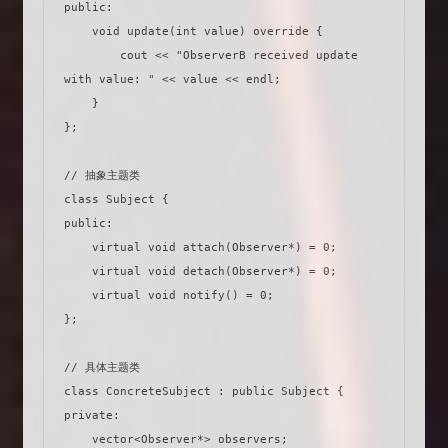
public:

    void update(int value) override {

        cout << "ObserverB received update 
with value: " << value << endl;

    }

};

// 抽象主题类

class Subject {

public:

    virtual void attach(Observer*) = 0;

    virtual void detach(Observer*) = 0;

    virtual void notify() = 0;

};

// 具体主题类

class ConcreteSubject : public Subject {

private:

    vector<Observer*> observers;
