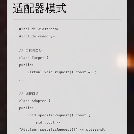
适配器模式
#include <iostream>

#include <memory>

// 目标接口类

class Target {

public:

    virtual void request() const = 0;

};

// 源接口类

class Adaptee {

public:

    void specificRequest() const {

        std::cout << 
"Adaptee::specificRequest()" << std::endl;
