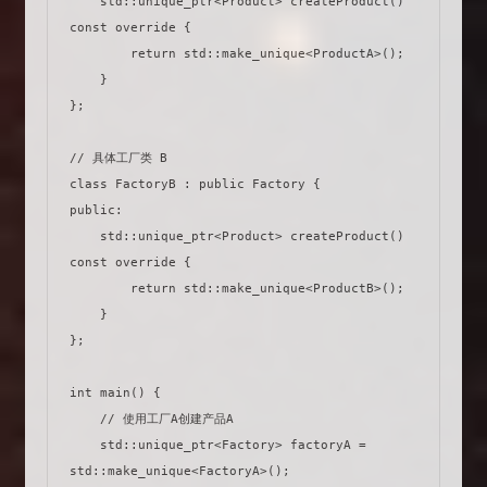
    std::unique_ptr<Product> createProduct() 
const override {

        return std::make_unique<ProductA>();

    }

};

// 具体工厂类 B

class FactoryB : public Factory {

public:

    std::unique_ptr<Product> createProduct() 
const override {

        return std::make_unique<ProductB>();

    }

};

int main() {

    // 使用工厂A创建产品A

    std::unique_ptr<Factory> factoryA = 
std::make_unique<FactoryA>();
