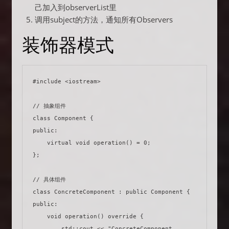
己加入到observerList里
调用subject的方法，通知所有Observers
装饰器模式
#include <iostream>

// 抽象组件

class Component {

public:

    virtual void operation() = 0;

};

// 具体组件

class ConcreteComponent : public Component {

public:

    void operation() override {

        std::cout << "ConcreteComponent 