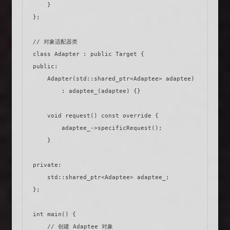
    }

};

// 对象适配器类

class Adapter : public Target {

public:

    Adapter(std::shared_ptr<Adaptee> adaptee)

        : adaptee_(adaptee) {}

    void request() const override {

        adaptee_->specificRequest();

    }

private:

    std::shared_ptr<Adaptee> adaptee_;

};

int main() {

    // 创建 Adaptee 对象
