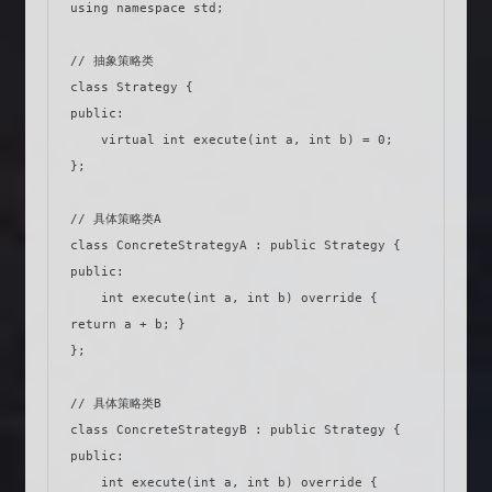
using namespace std;

// 抽象策略类

class Strategy {

public:

    virtual int execute(int a, int b) = 0;

};

// 具体策略类A

class ConcreteStrategyA : public Strategy {

public:

    int execute(int a, int b) override { 
return a + b; }

};

// 具体策略类B

class ConcreteStrategyB : public Strategy {

public:

    int execute(int a, int b) override { 