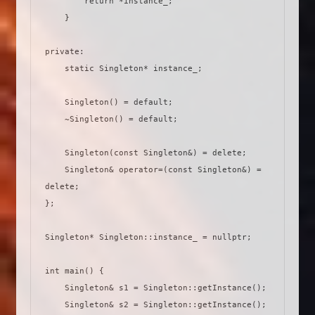
        return *instance_;

    }

private:

    static Singleton* instance_;

    Singleton() = default;

    ~Singleton() = default;

    Singleton(const Singleton&) = delete;

    Singleton& operator=(const Singleton&) = 
delete;

};

Singleton* Singleton::instance_ = nullptr;

int main() {

    Singleton& s1 = Singleton::getInstance();

    Singleton& s2 = Singleton::getInstance();
