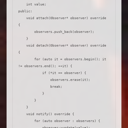
    int value;

public:

    void attach(Observer* observer) override 
{

        observers.push_back(observer);

    }

    void detach(Observer* observer) override 
{

        for (auto it = observers.begin(); it 
!= observers.end(); ++it) {

            if (*it == observer) {

                observers.erase(it);

                break;

            }

        }

    }

    void notify() override {

        for (auto observer : observers) {

            observer->update(value);
