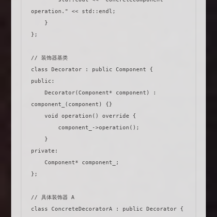
operation." << std::endl;

    }

};

// 装饰器基类

class Decorator : public Component {

public:

    Decorator(Component* component) : 
component_(component) {}

    void operation() override {

        component_->operation();

    }

private:

    Component* component_;

};

// 具体装饰器 A

class ConcreteDecoratorA : public Decorator {
