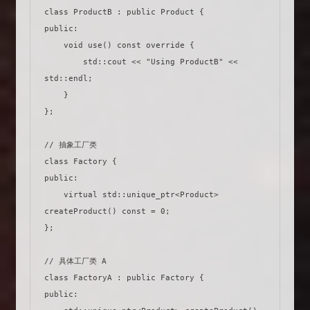
class ProductB : public Product {

public:

    void use() const override {

        std::cout << "Using ProductB" << 
std::endl;

    }

};

// 抽象工厂类

class Factory {

public:

    virtual std::unique_ptr<Product> 
createProduct() const = 0;

};

// 具体工厂类 A

class FactoryA : public Factory {

public:
