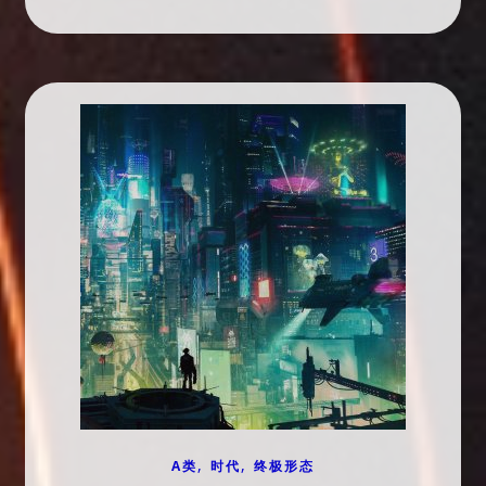
,
,
A类
时代
终极形态