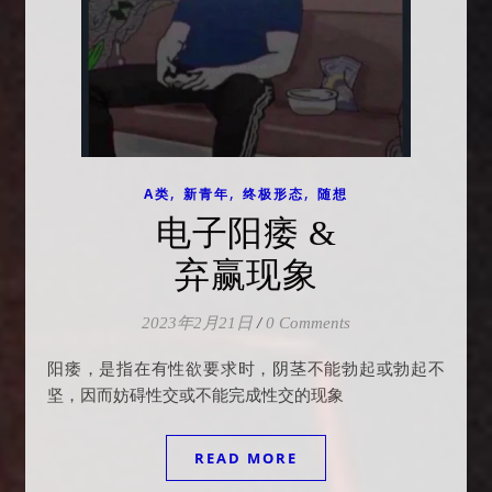
,
,
,
A类
新青年
终极形态
随想
电子阳痿 &
弃赢现象
2023年2月21日
/
0 Comments
阳痿，是指在有性欲要求时，阴茎不能勃起或勃起不
坚，因而妨碍性交或不能完成性交的现象
READ MORE