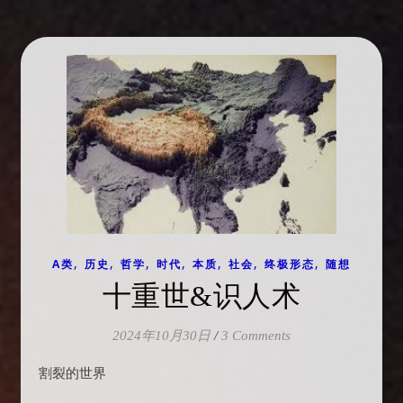
,
,
,
,
,
,
,
A类
历史
哲学
时代
本质
社会
终极形态
随想
十重世&识人术
2024年10月30日
/
3 Comments
割裂的世界