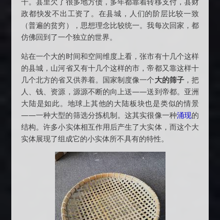
千。县里欠了很多地方债，多年都靠着转移支付，县财
政都快发不出工资了。在县城，人们的阶层比较一致
（普遍的贫穷），思想理念比较统一。我每次回家，都
仿佛回到了一个独立的世界。
站在一个大的时间和空间维度上看，张市有十几个这样
的县城，山河省又有十几个这样的市，帝都又靠这样十
几个北方的省又供养着。国家制度像一个
大的筛子
，把
人、钱、资源，源源不断的向上送——送到帝都。亚洲
大陆是如此。地球上其他的大陆板块也是类似的情景
——一种大型的筛选分拣机制。这其实很像一种
涌现
的
结构。许多小实体相互作用后产生了大实体，而这个大
实体展现了组成它的小实体所不具有的特性。