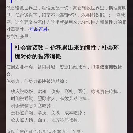
低雷诺数世界里，黏性支配一切；高雷诺数世界里，惯性更明
显。低雷诺数下，细菌不能靠“滑行”，必须持续推进；一停就
停。这个定义在流体力学里就是用来比较惯性力和黏性力的相
对重要性。(
维基百科
)
放到社会里：
社会雷诺数 = 你积累出来的惯性 / 社会环
境对你的黏滞消耗
底层农业社会、贫困县城、资源枯竭城市，很像
低雷诺数社
会
。
你努力，但努力很快被消耗掉：
收入被吃饭、房租、债务、彩礼、医疗、家庭责任吃掉；
时间被通勤、照顾家人、低效劳动吃掉；
机会被信息闭塞吃掉；
迁移被户籍、学历、关系、成本吃掉；
心力被人情、面子、地方秩序吃掉。
所以底层的可怕不是“人不努力”，而是：