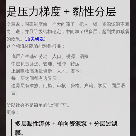
是压力梯度 + 黏性分层
文章说，国家制度像一个大的筛子，把人、钱、资源源源不断
向上送，并且阶级结构稳定，中间加了很多层，起到类似减震
的效果。(
顶尖研发
)
这个和流体隐喻能对得很准：
底层产生基础劳动、人口、税源、消费；
中层负责筛选、管理、缓冲、转运；
上层吸收高质量资源、人才、资本；
每一层之间都有边界层；
边界层有摩擦、门槛、审核、资格、户籍、学历、圈层语
言。
所以社会不是简单的“上”和“下”。
更像：
多层黏性流体 + 单向资源泵 + 分层过滤
膜。