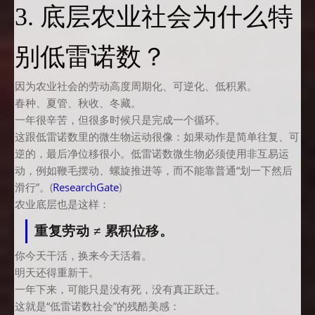
3. 底层农业社会为什么特
别低雷诺数？
因为农业社会的劳动高度周期化、可逆化、低积累。
春种、夏管、秋收、冬藏。
一年很辛苦，但很多时候只是完成一个循环。
这跟低雷诺数里的微生物运动很像：如果动作是简单往复、可
逆的，最后净位移很小。低雷诺数微生物必须使用非互易运
动，例如鞭毛摆动、螺旋推进等，而不能靠普通“划一下然后
滑行”。(
ResearchGate
)
农业底层也是这样：
重复劳动 ≠ 累积位移。
你今天干活，换来今天活着。
明天还得重新干。
一年下来，可能只是没有死，没有真正跃迁。
这就是“低雷诺数社会”的残酷美感：