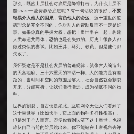
那么，既然上层社会对底层是降维打击，为什么上层不
能share一些资源给底层呢？有一句话说的很好，
不要
轻易介入他人的因果，背负他人的命运
。这十重世的道
德理念是完全不同的，你对别人的帮助反而不一定是好
事。如果你真的手握大权，想把十重世串在一起，构建
人类命运共同体，恐怕也是会失败的。历史上很多人都
做过类似的尝试。比如王莽、马列、教员。但是他们都
失败了。
我怀疑这是不是社会发展的普遍规律，就像古人编造出
的天宫地府、三十六重天的神话一样。人的能力是有差
距的，当时间和空间的范围足够大，社会自然就会割裂
开来，分崩离析，让我们渐行渐远，成为彻底不同的物
种。
世界的割裂，自古便是如此。互联网今天让人们看到了
这十重世界（比如快手，它上面的物种多样性很高）。
但是对于个人而言。即便你看到认清了这十重世，也很
难从自己当前的阶层跳出来。你不能站在上帝视角去评