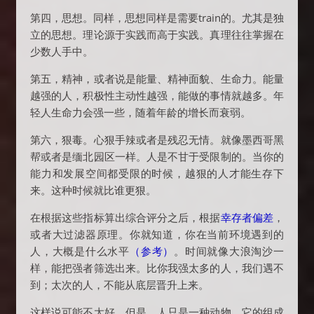
第四，思想。同样，思想同样是需要train的。尤其是独
立的思想。理论源于实践而高于实践。真理往往掌握在
少数人手中。
第五，精神，或者说是能量、精神面貌、生命力。能量
越强的人，积极性主动性越强，能做的事情就越多。年
轻人生命力会强一些，随着年龄的增长而衰弱。
第六，狠毒。心狠手辣或者是残忍无情。就像墨西哥黑
帮或者是缅北园区一样。人是不甘于受限制的。当你的
能力和发展空间都受限的时候，越狠的人才能生存下
来。这种时候就比谁更狠。
在根据这些指标算出综合评分之后，根据
幸存者偏差
，
或者大过滤器原理。你就知道，你在当前环境遇到的
人，大概是什么水平
（参考）
。时间就像大浪淘沙一
样，能把强者筛选出来。比你我强太多的人，我们遇不
到；太次的人，不能从底层晋升上来。
这样说可能不太好。但是，人只是一种动物。它的组成