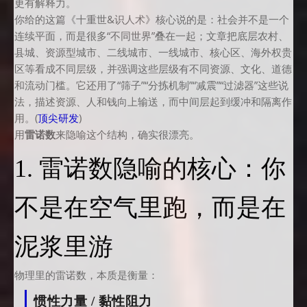
更有解释力。
你给的这篇《十重世&识人术》核心说的是：社会并不是一个
连续平面，而是很多“不同世界”叠在一起；文章把底层农村、
县城、资源型城市、二线城市、一线城市、核心区、海外权贵
区等看成不同层级，并强调这些层级有不同资源、文化、道德
和流动门槛。它还用了“筛子”“分拣机制”“减震”“过滤器”这些说
法，描述资源、人和钱向上输送，而中间层起到缓冲和隔离作
用。(
顶尖研发
)
用
雷诺数
来隐喻这个结构，确实很漂亮。
1. 雷诺数隐喻的核心：你
不是在空气里跑，而是在
泥浆里游
物理里的雷诺数，本质是衡量：
惯性力量 / 黏性阻力