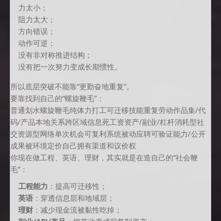
力太小；
阻力太大；
方向错误；
动作可逆；
没有非对称推进结构；
没有把一次努力变成长期惯性。
所以底层突破不能靠“更勤奋地重复”。
要靠找到自己的“螺旋鞭毛”：
普通划水螺旋鞭毛纯体力打工可迁移技能重复劳动作品集/代
码/产品本地关系跨区域信息死工资资产/副业/杠杆消耗型社
交资源型网络单次机会可复利系统被动应聘可验证能力/公开
成果被环境定价自己拥有渠道和议价权
你现在做工程、英语、理财，其实就是在造自己的“社会鞭
毛”：
工程能力
：提高可迁移性；
英语
：穿透信息层和地域层；
理财
：减少现金流被黏性吃掉；