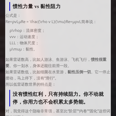
惯性力量 vs 黏性阻力
公式是：
Re=ρvLμRe = \frac{\rho v L}{\mu}Re=μρvL​简单说：
ρ\rhoρ：流体密度；
vvv：运动速度；
LLL：物体尺度；
μ\muμ：黏性。
如果雷诺数高，比如人游泳、鱼游泳、飞机飞行，
惯性很重
要
。你一划水，身体还能往前滑一段。
如果雷诺数低，比如细菌在水里游，
黏性压倒一切
。它一停止
摆动，马上停下，没有“滑行”。
所以低雷诺数世界的特点是：
没有惯性红利，只有持续阻力。你不动就
停，你用力也不会积累太多势能。
对，我觉得这个隐喻非常强，甚至比“阶层”“内卷”“固化”这些词