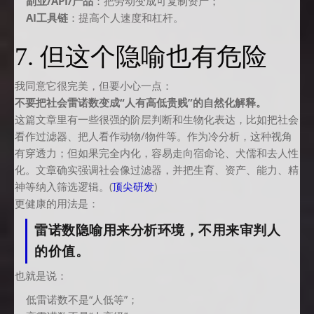
副业/API/产品
：把劳动变成可复制资产；
AI工具链
：提高个人速度和杠杆。
7. 但这个隐喻也有危险
我同意它很完美，但要小心一点：
不要把社会雷诺数变成“人有高低贵贱”的自然化解释。
这篇文章里有一些很强的阶层判断和生物化表达，比如把社会
看作过滤器、把人看作动物/物件等。作为冷分析，这种视角
有穿透力；但如果完全内化，容易走向宿命论、犬儒和去人性
化。文章确实强调社会像过滤器，并把生育、资产、能力、精
神等纳入筛选逻辑。(
顶尖研发
)
更健康的用法是：
雷诺数隐喻用来分析环境，不用来审判人
的价值。
也就是说：
低雷诺数不是“人低等”；