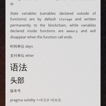
中
State variables (variables declared outside of
functions) are by default
and written
storage
permanently to the blockchain, while variables
declared inside functions are
and will
memory
disappear when the function call ends.
时间单位 days
支付单位 ether
语法
头部
版本号
pragma solidity >=0.5.0 <0.6.0;