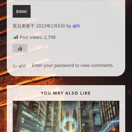
最后更新于 2023年2月6日 by
qlili
Post Views:
2,798
Enter your password to view comments.
By
qlili
YOU MAY ALSO LIKE