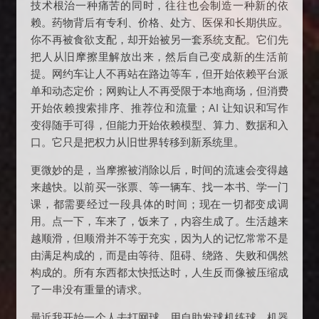
技术根治一种痛苦的同时，往往也会制造一种新的依
赖。药物背后有专利、价格、处方、医保和长期供应。
你不再被食欲支配，却开始被另一套系统支配。它们先
把人从旧摩擦里解放出来，然后自己变成新的生活前
提。网约车让人不再站在路边等车，但开始依赖平台派
单和动态定价；网购让人不再受限于本地商场，但消费
开始依赖搜索排序、推荐位和流量；AI 让知识和写作
变得随手可得，但能力开始依赖模型、算力、数据和入
口。它只是把权力从旧世界转移到新系统里。
更微妙的是，当摩擦被消除以后，时间的流速会变得越
来越快。以前买一张票、等一辆车、找一本书、学一门
课，都需要经过一段具体的时间；现在一切都变成调
用。点一下，车来了，饭来了，内容生成了。生活越来
越顺滑，但顺滑并不等于充实，因为人的记忆常常不是
由满足构成的，而是由等待、阻碍、绕路、失败和偶然
构成的。所有东西都太快抵达时，人生反而像被压缩成
了一串没有重量的请求。
最近我开始一个人去打网球，用自助发球机练球。机器