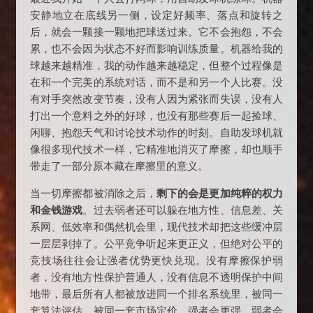
安静地立在底线另一侧，设定好频率、落点和旋转之
后，就会一颗接一颗地把球送过来。它不会抱怨，不会
累，也不会因为状态不好而影响训练质量。机器给我的
球越来越精准，我的动作越来越稳定，但整个过程像是
在和一个完美的系统对话，而不是和另一个人比赛。没
有对手突然改变节奏，没有人因为紧张而失误，没有人
打出一个意料之外的好球，也没有那些赛后一起捡球、
闲聊、抱怨天气和讨论技术动作的时刻。自助发球机就
像很多现代技术一样，它精准地消灭了摩擦，却也顺手
带走了一部分原本藏在摩擦里的意义。
当一切摩擦都被消除之后，
剩下的会是更加纯粹的权力
和金钱游戏
。过去弱者还可以躲在地方性、信息差、关
系网、低效率和偶然机会里，现代技术却把这些缓冲层
一层层剥掉了。公平竞争听起来更正义，但绝对公平的
竞技场往往会让强者优势更快兑现。没有摩擦保护弱
者，没有地方性保护普通人，没有信息不透明保护中间
地带，最后所有人都被放进同一个排名系统里，被同一
套算法评估，被同一套市场定价。强者会更强，弱者会