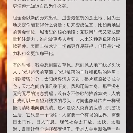
更清楚地知道自己为什么弱。
租金会以新的形式出现。过去最值钱的是土地，因为土
地决定你能获得什么资源；后来变成位置，比如商场里
的黄金铺位、城市里的核心地段；互联网时代又变成流
量和注意力，谁能被更多人看到。未来这种逻辑还会继
续延伸。表面上技术让一切都更容易获得，但只是让权
力和租金更加扁平化。
有的时候，我会想到蒙古草原。想到风从地平线尽头吹
来，吹过起伏的草浪，吹过散落的羊群和孤独的毡房；
想到黄昏时分，太阳缓慢沉入天边，整片草原被染成金
色，天地之间仿佛只剩下光、风和辽阔本身。那里没有
无穷无尽的消息提醒，没有永不停歇的推荐算法，人的
目光可以一直望到视线的尽头，时间也像马蹄声一样缓
慢而清晰地向前流淌。这不是说人类真的应该回到游牧
生活。它只是一个隐喻：人需要一个有限的世界。需要
日出而作、日入而息。现代社会太开放、太快、太顺
滑，反而让每个选择都变轻了。于是人会重新渴望一种