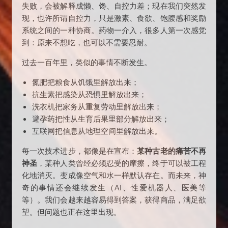
失败，会被解释成懒、馋、自控力差；现在我们突然发
现，也许所谓自控力，只是激素、食欲、饱腹感和奖励
系统之间的一种协商。药物一介入，很多人第一次感觉
到：原来不想吃，也可以不需要忍耐。
过去一百年里，类似的事情不断发生。
氮肥把粮食从饥饿里解放出来；
抗生素把感染从恐惧里解放出来；
洗衣机把家务从重复劳动里解放出来；
避孕药把性从生育后果里部分解放出来；
互联网把信息从地理空间里解放出来。
每一次技术进步，都像是在宣布：
某种古老的痛苦不再
神圣
，某种人类曾经必须忍受的摩擦，终于可以被工程
化地消灭。变成像空气和水一样默认存在。而未来，神
奇的事情还会继续发生（AI、性爱机器人、医美等
等）。我们会越来越容易得到答案，获得商品，满足欲
望。但问题也正在这里出现。