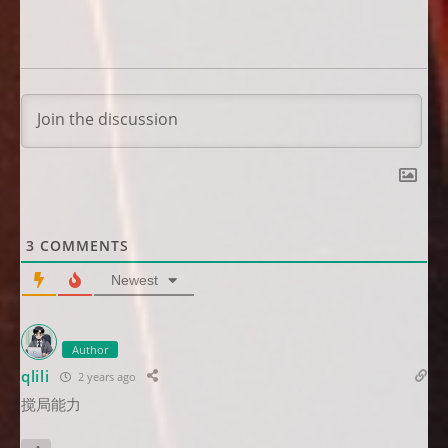
3
COMMENTS
Newest
Author
qlili
2 years ago
搅局能力